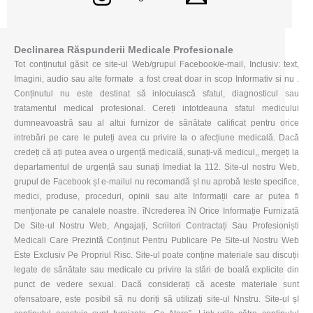
Declinarea Răspunderii Medicale Profesionale
Tot conținutul găsit ce site-ul Web/grupul Facebook/e-mail, Inclusiv: text,
Imagini, audio sau alte formate a fost creat doar in scop Informativ si nu .
Conținutul nu este destinat să inlocuiască sfatul, diagnosticul sau
tratamentul medical profesional. Cereți intotdeauna sfatul medicului
dumneavoastră sau al altui furnizor de sănătate calificat pentru orice
intrebări pe care le puteți avea cu privire la o afecțiune medicală. Dacă
credeți că ați putea avea o urgență medicală, sunați-vă medicul,, mergeți la
departamentul de urgență sau sunați Imediat la 112. Site-ul nostru Web,
grupul de Facebook șI e-mailul nu recomandă șI nu aprobă teste specifice,
medici, produse, proceduri, opinii sau alte Informații care ar putea fi
menționate pe canalele noastre. îNcrederea îN Orice Informație Furnizată
De Site-ul Nostru Web, Angajați, Scriitori Contractați Sau Profesioniști
Medicali Care Prezintă Conținut Pentru Publicare Pe Site-ul Nostru Web
Este Exclusiv Pe Propriul Risc. Site-ul poate conține materiale sau discuții
legate de sănătate sau medicale cu privire la stări de boală explicite din
punct de vedere sexual. Dacă considerați că aceste materiale sunt
ofensatoare, este posibil să nu doriți să utilizați site-ul Nnstru. Site-ul șI