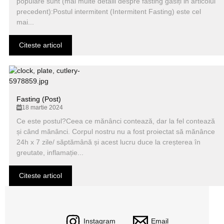
populare sunt (mai multe detalii despre fasting găsiți in articolul
precedent):Postul intermitent (Intermitent Fasting) este cel
mai...
Citeste articol
Fasting (Post)
18 martie 2024
Ce este postul?Ceea ce mănânci contează, dar la fel contează
și când mănânci. Corpul nostru nu a fost proiectat să mănânce
24h x 7 zile/ săptămână și acest lucru duce la creșterea în
greutate, inflamație...
Citeste articol
Instagram
Email