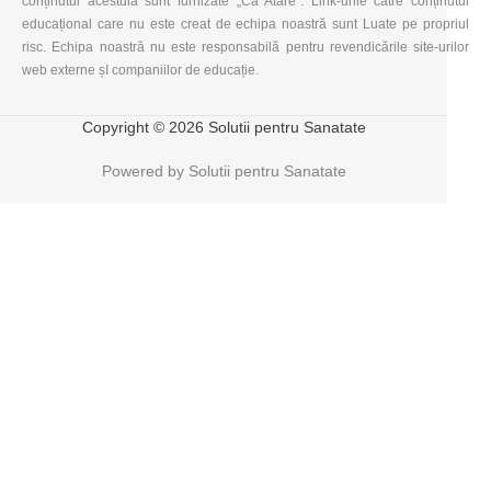
conținutul acestuia sunt furnizate „Ca Atare”. Link-urile către conținutul
educațional care nu este creat de echipa noastră sunt Luate pe propriul
risc. Echipa noastră nu este responsabilă pentru revendicările site-urilor
web externe șI companiilor de educație.
Copyright © 2026 Solutii pentru Sanatate
Powered by Solutii pentru Sanatate