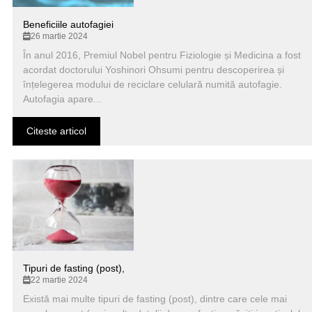
Beneficiile autofagiei
26 martie 2024
În anul 2016, Premiul Nobel pentru Fiziologie și Medicina a fost
acordat doctorului Yoshinori Ohsumi pentru descoperirea și
înțelegerea modului de reciclare celulară numită autofagie.
Autofagia apare...
Citeste articol
Tipuri de fasting (post),
22 martie 2024
Există mai multe tipuri de fasting (post), dintre care cele mai