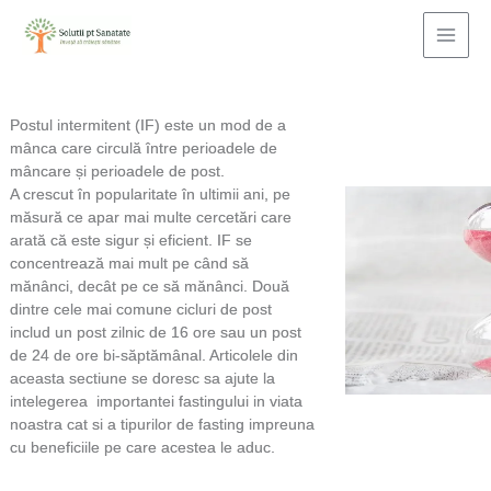
Skip
to
content
Postul intermitent (IF) este un mod de a
mânca care circulă între perioadele de
mâncare și perioadele de post.
A crescut în popularitate în ultimii ani, pe
măsură ce apar mai multe cercetări care
arată că este sigur și eficient. IF se
concentrează mai mult pe când să
mănânci, decât pe ce să mănânci. Două
dintre cele mai comune cicluri de post
includ un post zilnic de 16 ore sau un post
de 24 de ore bi-săptămânal. Articolele din
aceasta sectiune se doresc sa ajute la
intelegerea importantei fastingului in viata
noastra cat si a tipurilor de fasting impreuna
cu beneficiile pe care acestea le aduc.