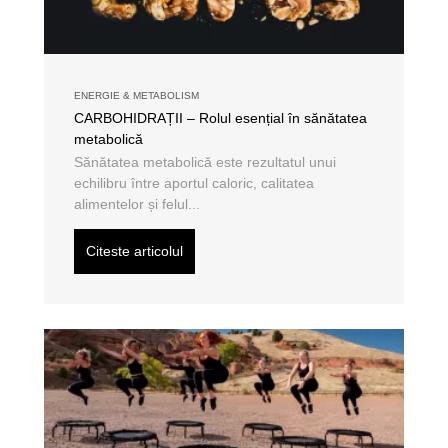
ENERGIE & METABOLISM
CARBOHIDRAȚII – Rolul esențial în sănătatea
metabolică
Sănătatea metabolică este rezultatul unui
echilibru între aportul caloric, calitatea
alimentelor și felul...
Citeste articolul