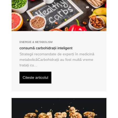
ENERGIE & METABOLISM
consumă carbohidrații inteligent
Strategii recomandate de experți în medicină
metabolicăCarbohidrații au fost multă vreme
tratați cu...
Citeste articolul