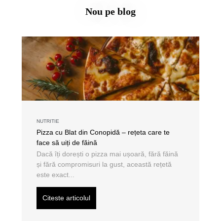
Nou pe blog
NUTRITIE
Pizza cu Blat din Conopidă – rețeta care te
face să uiți de făină
Dacă îți dorești o pizza mai ușoară, fără făină
și fără compromisuri la gust, această rețetă
este exact...
Citeste articolul