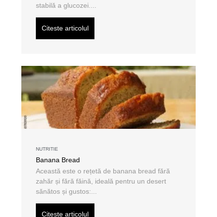
stabilă a glucozei....
Citeste articolul
NUTRITIE
Banana Bread
Această este o rețetă de banana bread fără
zahăr și fără făină, ideală pentru un desert
sănătos și gustos:...
Citeste articolul