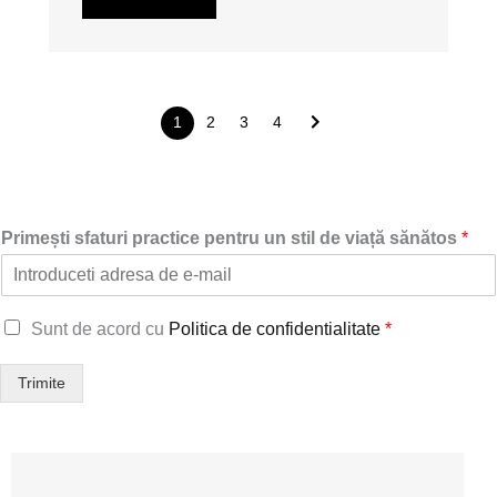
1
2
3
4
Primești sfaturi practice pentru un stil de viață sănătos
*
g
Sunt de acord cu
Politica de confidentialitate
*
d
p
Trimite
r
*