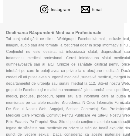
Instagram
Email
Declinarea Răspunderii Medicale Profesionale
Tot conținutul găsit ce site-ul Web/grupul Facebook/e-mail, Inclusiv: text,
Imagini, audio sau alte formate a fost creat doar in scop Informativ si nu .
Conținutul nu este destinat să inlocuiască sfatul, diagnosticul sau
tratamentul medical profesional. Cereți intotdeauna sfatul medicului
dumneavoastră sau al altui furnizor de sănătate calificat pentru orice
intrebări pe care le puteți avea cu privire la o afecțiune medicală. Dacă
credeți că ați putea avea o urgență medicală, sunați-vă medicul,, mergeți la
departamentul de urgență sau sunați Imediat la 112. Site-ul nostru Web,
grupul de Facebook șI e-mailul nu recomandă șI nu aprobă teste specifice,
medici, produse, proceduri, opinii sau alte Informații care ar putea fi
menționate pe canalele noastre. îNcrederea îN Orice Informație Furnizată
De Site-ul Nostru Web, Angajați, Scriitori Contractați Sau Profesioniști
Medicali Care Prezintă Conținut Pentru Publicare Pe Site-ul Nostru Web
Este Exclusiv Pe Propriul Risc. Site-ul poate conține materiale sau discuții
legate de sănătate sau medicale cu privire la stări de boală explicite din
punct de vedere sexual. Dacă considerați că aceste materiale sunt