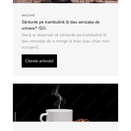
MISCARE
Săriturile pe trambulină îți dau senzația de
urinare? 🤔💦
Dacă ai observat că săriturile pe trambulină îți
dau senzația de a merge la baie (sau chiar mici
scurgeri),...
Citeste articolul