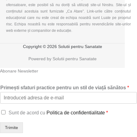
ofensatoare, este posibil să nu doriți să utilizați site-ul Nnstru. Site-ul șI
conținutul acestuia sunt furnizate „Ca Atare”. Link-urile către conținutul
educațional care nu este creat de echipa noastră sunt Luate pe propriul
risc. Echipa noastră nu este responsabilă pentru revendicările site-urilor
web externe șI companiilor de educație.
Copyright © 2026 Solutii pentru Sanatate
Powered by Solutii pentru Sanatate
Abonare Newsletter
Primești sfaturi practice pentru un stil de viață sănătos
*
g
Sunt de acord cu
Politica de confidentialitate
*
d
p
Trimite
r
*