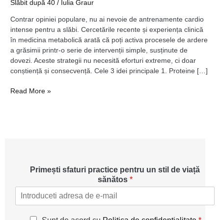
Slăbit după 40
/
Iulia Graur
strategii
dovedite
Contrar opiniei populare, nu ai nevoie de antrenamente cardio
științific
intense pentru a slăbi. Cercetările recente și experiența clinică
în medicina metabolică arată că poți activa procesele de ardere
a grăsimii printr-o serie de intervenții simple, susținute de
dovezi. Aceste strategii nu necesită eforturi extreme, ci doar
conștiență și consecvență. Cele 3 idei principale 1. Proteine […]
Read More »
Primești sfaturi practice pentru un stil de viață
sănătos
*
g