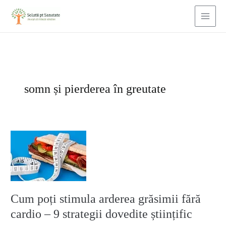
Skip
to
content
somn și pierderea în greutate
Cum
poți
stimula
arderea
grăsimii
fără
Cum poți stimula arderea grăsimii fără
cardio
–
cardio – 9 strategii dovedite științific
9