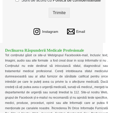
Sunt de acord cu
Politica de confidentialitate
*
d
p
Trimite
r
*
Instagram
Email
Declinarea Răspunderii Medicale Profesionale
Tot conținutul găsit ce site-ul Web/grupul Facebook/e-mail, Inclusiv: text,
Imagini, audio sau alte formate a fost creat doar in scop Informativ si nu .
Conținutul nu este destinat să inlocuiască sfatul, diagnosticul sau
tratamentul medical profesional. Cereți intotdeauna sfatul medicului
dumneavoastră sau al altui furnizor de sănătate calificat pentru orice
intrebări pe care le puteți avea cu privire la o afecțiune medicală. Dacă
credeți că ați putea avea o urgență medicală, sunați-vă medicul,, mergeți la
departamentul de urgență sau sunați Imediat la 112. Site-ul nostru Web,
grupul de Facebook șI e-mailul nu recomandă șI nu aprobă teste specifice,
medici, produse, proceduri, opinii sau alte Informații care ar putea fi
menționate pe canalele noastre. îNcrederea îN Orice Informație Furnizată